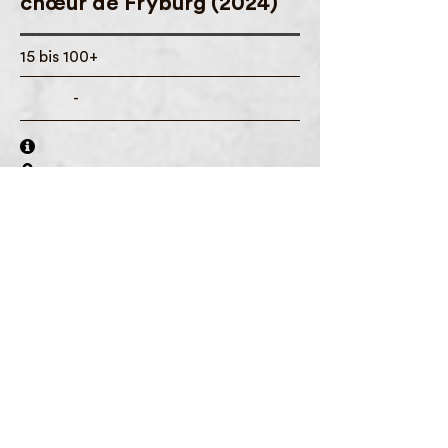
chœur de Frybùrg (2024)
15 bis 100+
-
Chante avec tes parents, tes petits-
enfants ou tes grands-parents, avec
tes frères et sœurs ou tes amis. Dans
notre chœur intergénérationnel, tu
apprendras des arrangements
choraux modernes de chansons
actuelles et traditionnelles au cours
de six répétitions. Ensuite, tu les
interpréteras avec trois musiciens en
live dans un lieu exceptionnel devant